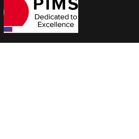
Gyakran Ismételt Kérdések
Kapcsolatfelvétel
Adatvédelmi irányelvek
Süti beállítások
Felhasználási feltételek