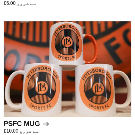
£6.00 سے شروع
PSFC MUG
£10.00 سے شروع