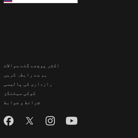
اکثر پوچھے گئے سوالات
ہم سے رابطہ کریں
رازداری کی پالیسی
کوکی سیٹنگز
شرائط و ضوابط