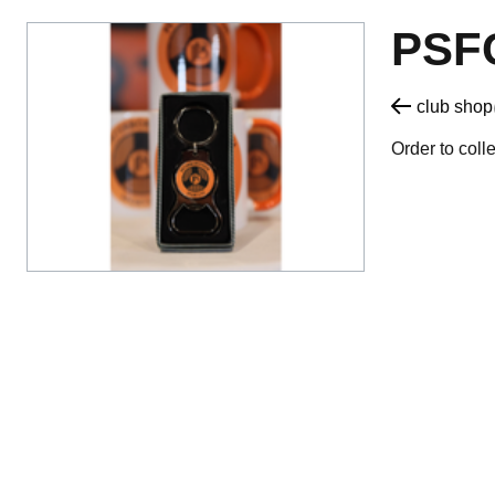
PSF
club sh
Order to coll