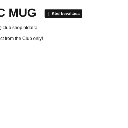
C MUG
Kód beváltása
) club shop oldalra
ect from the Club only!