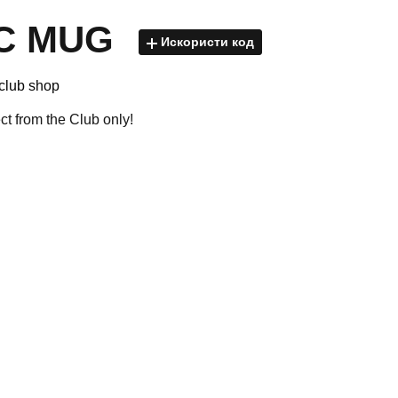
C MUG
Искористи код
club shop
ect from the Club only!