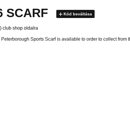
26 SCARF
Kód beváltása
) club shop oldalra
Peterborough Sports Scarf is available to order to collect from 