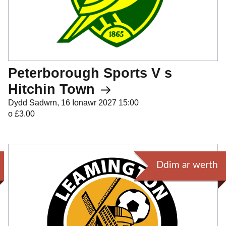
Peterborough Sports V s
Hitchin Town
Dydd Sadwrn, 16 Ionawr 2027 15:00
o £3.00
Ddim ar werth