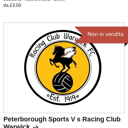
da £3.00
Non in vendita
Peterborough Sports V s Racing Club
Warwick