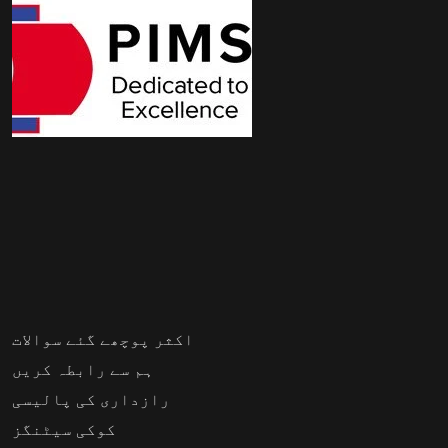
اکثر پوچھے گئے سوالات
ہم سے رابطہ کریں
رازداری کی پالیسی
کوکی سیٹنگز