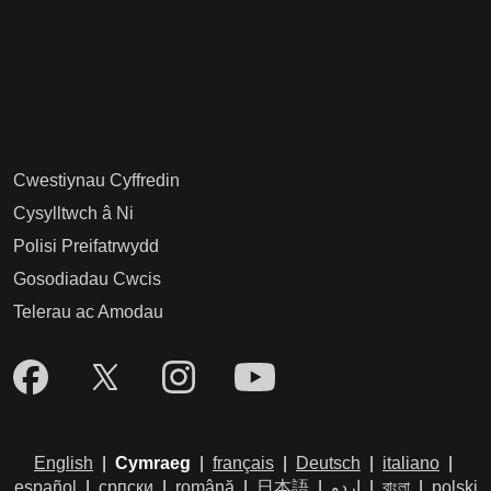
Cwestiynau Cyffredin
Cysylltwch â Ni
Polisi Preifatrwydd
Gosodiadau Cwcis
Telerau ac Amodau
English
|
Cymraeg
|
français
|
Deutsch
|
italiano
|
español
|
српски
|
română
|
日本語
|
اردو
|
বাংলা
|
polski