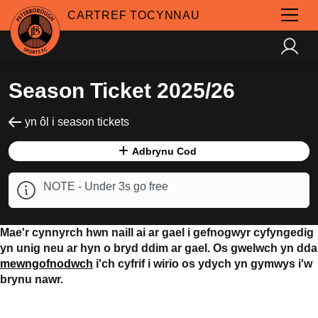
CARTREF TOCYNNAU
Season Ticket 2025/26
yn ôl i season tickets
Adbrynu Cod
NOTE - Under 3s go free
Mae'r cynnyrch hwn naill ai ar gael i gefnogwyr cyfyngedig
yn unig neu ar hyn o bryd ddim ar gael. Os gwelwch yn dda
mewngofnodwch
i'ch cyfrif i wirio os ydych yn gymwys i'w
brynu nawr.