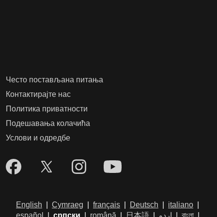
Често постављана питања
Контактирајте нас
Политика приватности
Подешавања колачића
Услови и одредбе
English
|
Cymraeg
|
français
|
Deutsch
|
italiano
|
español
|
српски
|
română
|
日本語
|
اردو
|
বাংলা
|