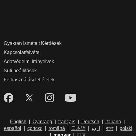
Gyakran Ismételt Kérdések
Kapcsolatfelvétel
Adatvédelmi irányelvek
Süti beállítások
Felhasználási feltételek
English
|
Cymraeg
|
français
|
Deutsch
|
italiano
|
español
|
српски
|
română
|
日本語
|
اردو
|
বাংলা
|
polski
|
magyar
|
中文