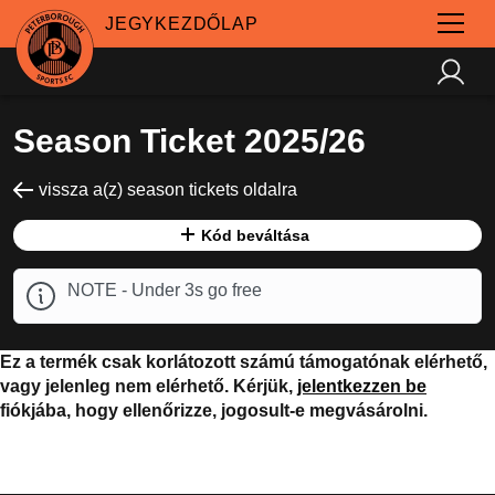
JEGYKEZDŐLAP
Season Ticket 2025/26
vissza a(z) season tickets oldalra
Kód beváltása
NOTE - Under 3s go free
Ez a termék csak korlátozott számú támogatónak elérhető,
vagy jelenleg nem elérhető. Kérjük,
jelentkezzen be
fiókjába, hogy ellenőrizze, jogosult-e megvásárolni.