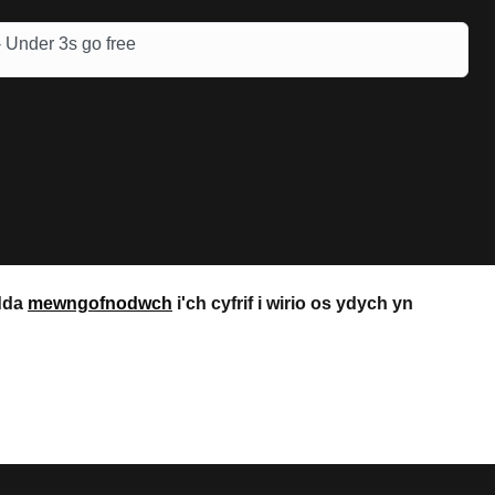
 Under 3s go free
 dda
mewngofnodwch
i'ch cyfrif i wirio os ydych yn