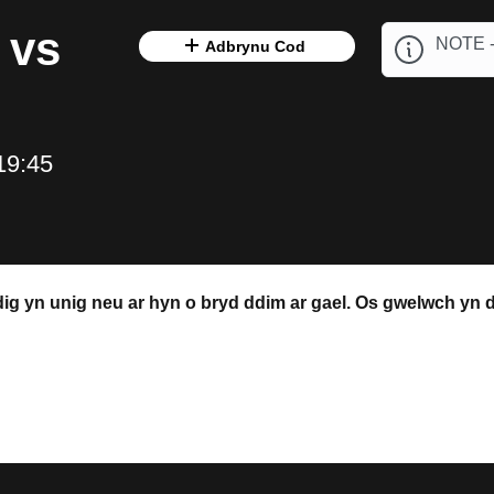
 vs
NOTE -
Adbrynu Cod
19:45
edig yn unig neu ar hyn o bryd ddim ar gael. Os gwelwch yn