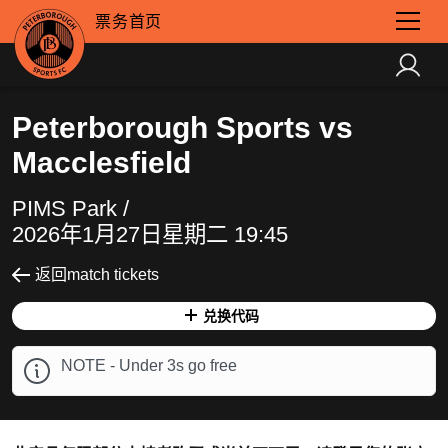
票务首页
Peterborough Sports vs
Macclesfield
PIMS Park /
2026年1月27日星期二 19:45
返回match tickets
兑换代码
NOTE - Under 3s go free