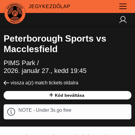
JEGYKEZDŐLAP
Peterborough Sports vs
Macclesfield
PIMS Park /
2026. január 27., kedd 19:45
vissza a(z) match tickets oldalra
Kód beváltása
NOTE - Under 3s go free