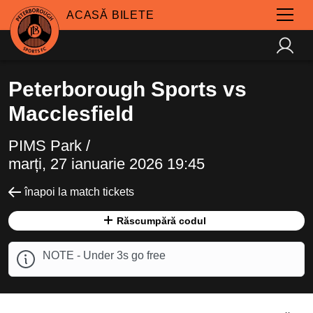
ACASĂ BILETE
Peterborough Sports vs
Macclesfield
PIMS Park /
marți, 27 ianuarie 2026 19:45
înapoi la match tickets
Răscumpără codul
NOTE - Under 3s go free